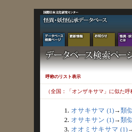
呼称のリスト表示
（全国：「オンザキサマ」に似た呼
1.
オサキサマ (1)
→
類
2.
オサキサン (1)
→
類
3.
オオミサキサマ (1)