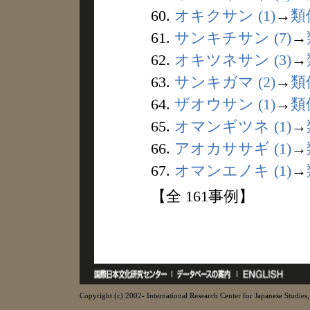
60.
オキクサン (1)
→
類
61.
サンキチサン (7)
→
62.
オキツネサン (3)
→
63.
サンキガマ (2)
→
類
64.
ザオウサン (1)
→
類
65.
オマンギツネ (1)
→
66.
アオカササギ (1)
→
67.
オマンエノキ (1)
→
【全 161事例】
Copyright (c) 2002- International Research Center for Japanese Studies, 