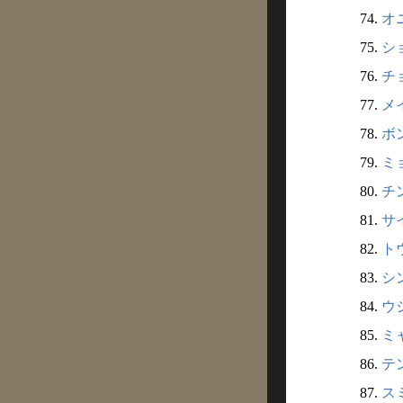
74.
オニ
75.
シ
76.
チ
77.
メ
78.
ボン
79.
ミ
80.
チン
81.
サ
82.
トウ
83.
シン
84.
ウシ
85.
ミャ
86.
テン
87.
スミ