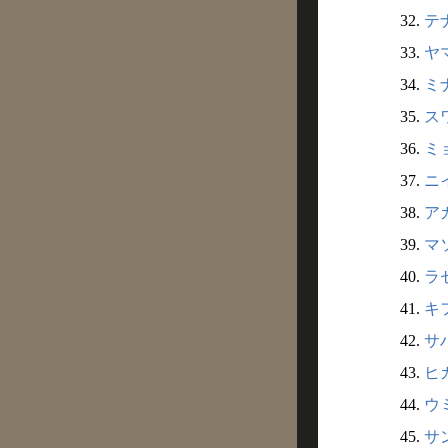
32.
テ
33.
ヤ
34.
ミ
35.
ス
36.
ミ
37.
ニ
38.
ア
39.
マ
40.
ラ
41.
キ
42.
サ
43.
ヒ
44.
ウミ
45.
サ