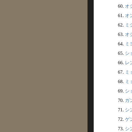
60.
オジ
61.
オン
62.
ミシ
63.
オ
64.
ミヨ
65.
シ
66.
レン
67.
ミ
68.
ミ
69.
シ
70.
ガン
71.
シン
72.
ゲン
73.
シン