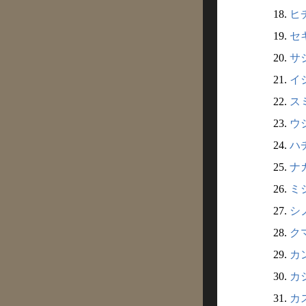
18.
ヒ
19.
セ
20.
サ
21.
イ
22.
ス
23.
ウ
24.
ハ
25.
ナ
26.
ミ
27.
シ
28.
ク
29.
カ
30.
カ
31.
カ