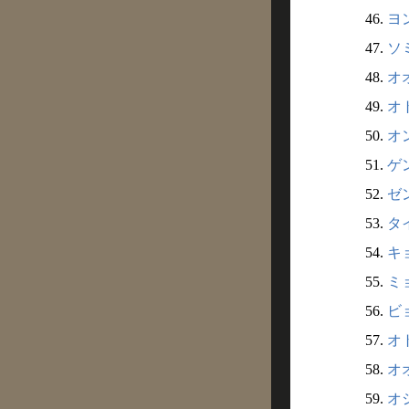
46.
ヨ
47.
ソ
48.
オ
49.
オ
50.
オ
51.
ゲ
52.
ゼン
53.
タイ
54.
キョ
55.
ミョ
56.
ビョ
57.
オト
58.
オオ
59.
オシ