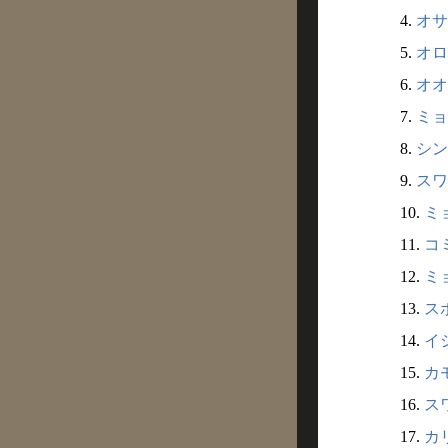
4.
オサ
5.
オロ
6.
オオ
7.
ミョ
8.
シン
9.
スワ
10.
ミ
11.
コ
12.
ミ
13.
ス
14.
イ
15.
カ
16.
ス
17.
カ