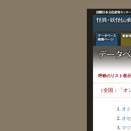
呼称のリスト表示
（全国：「オ
1.
オミ
2.
オセ
3.
マツ