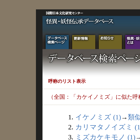
呼称のリスト表示
（全国：「カケイノミズ」に似た呼
1.
イケノミズ (1)
→
類
2.
カリマタノイズミ (1
3.
ミズカケキモノ (1)