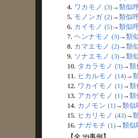
4.
ワカモノ (3)
→
類似
5.
モノンガ (2)
→
類似
6.
カイモノ (5)
→
類似
7.
ヘンナモノ (3)
→
類
8.
カマエモノ (2)
→
類
9.
ソナエモノ (3)
→
類
10.
タカラモノ (3)
→
類
11.
ヒカルモノ (14)
→
12.
ワカイモノ (1)
→
類
13.
アカゲモノ (1)
→
類
14.
カノモン (1)
→
類似
15.
ヒカリモノ (43)
→
16.
ナガモチ (1)
→
類似
【全 99事例】