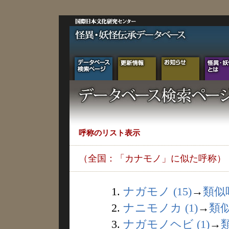
呼称のリスト表示
（全国：「カナモノ」に似た呼称）
1.
ナガモノ (15)
→
類似
2.
ナニモノカ (1)
→
類
3.
ナガモノヘビ (1)
→