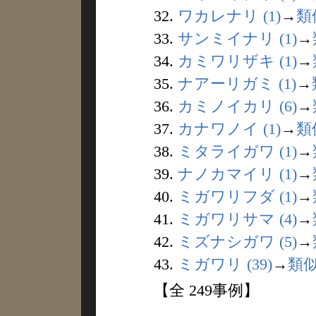
32.
ワカレナリ (1)
→
類
33.
サンミイナリ (1)
→
34.
カミワリザキ (1)
→
35.
ナアーリガミ (1)
→
36.
カミノイカリ (6)
→
37.
カナワノイ (1)
→
類
38.
ミタライガワ (1)
→
39.
ナノカマイリ (1)
→
40.
ミガワリフダ (1)
→
41.
ミガワリサマ (4)
→
42.
ミズナシガワ (5)
→
43.
ミガワリ (39)
→
類
【全 249事例】