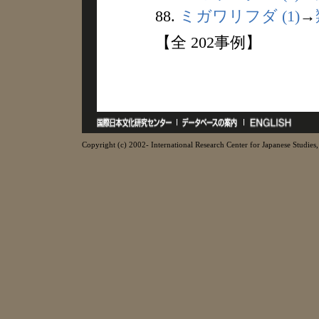
88.
ミガワリフダ (1)
→
【全 202事例】
Copyright (c) 2002- International Research Center for Japanese Studies, 