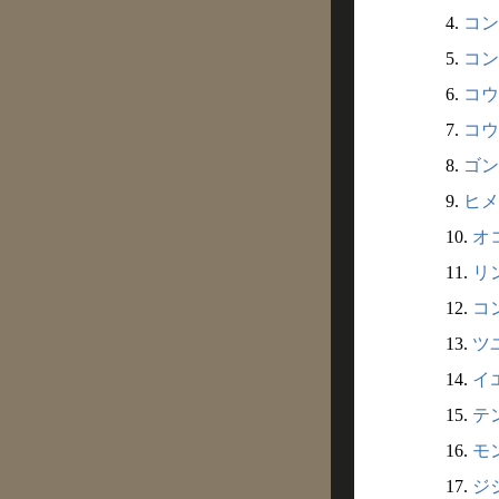
4.
コン
5.
コン
6.
コウ
7.
コウ
8.
ゴン
9.
ヒメ
10.
オ
11.
リン
12.
コ
13.
ツユ
14.
イエ
15.
テン
16.
モン
17.
ジジ