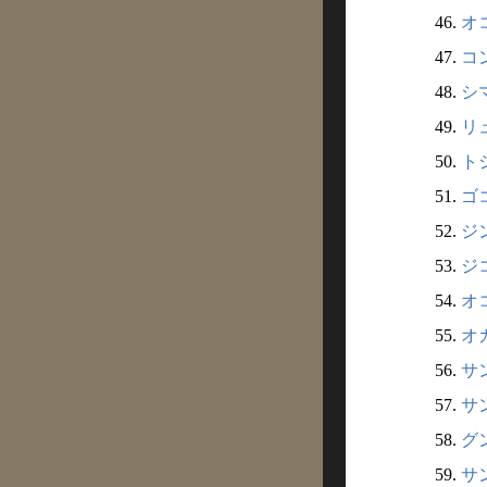
46.
オ
47.
コン
48.
シマ
49.
リ
50.
トシ
51.
ゴ
52.
ジン
53.
ジ
54.
オ
55.
オ
56.
サン
57.
サン
58.
グン
59.
サン