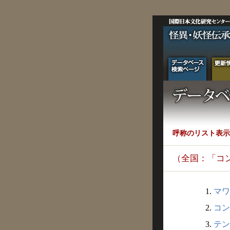
呼称のリスト表示
（全国：「コ
1.
マワ
2.
コン
3.
テン