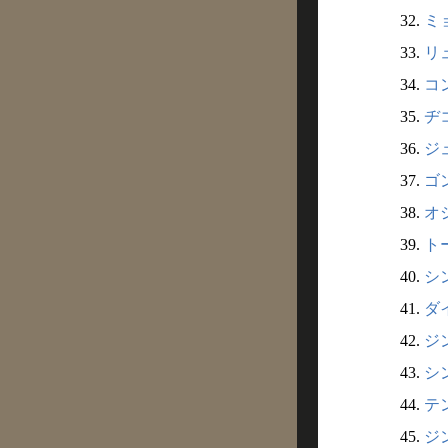
32.
ミ
33.
リ
34.
コン
35.
ヂコ
36.
ジ
37.
ゴン
38.
オシ
39.
ト
40.
シン
41.
ダイ
42.
ジン
43.
シン
44.
テン
45.
ジン