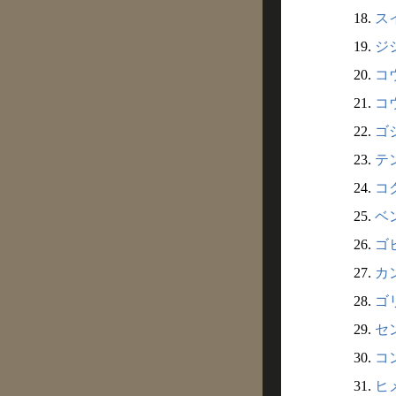
18.
スイ
19.
ジシ
20.
コウ
21.
コウ
22.
ゴシ
23.
テン
24.
コク
25.
ベン
26.
ゴヒ
27.
カン
28.
ゴリ
29.
セン
30.
コン
31.
ヒメ