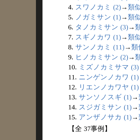
4.
スワノカミ (2)
→
類
5.
ノガミサン (1)
→
類
6.
タノカミサン (3)
→
7.
スギノカワ (1)
→
類
8.
サンノカミ (11)
→
類
9.
ヒノカミサン (2)
→
10.
ミズノカミサマ (3)
11.
ニンゲンノカワ (1)
12.
リエンノカワヤ (1)
13.
サンソノスギ (1)
→
14.
スジガミサン (1)
→
15.
アンザノサカ (1)
→
【全 37事例】