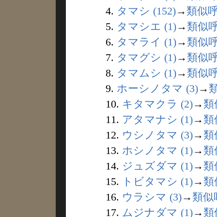
4.
タマシ (152)
→
類似
5.
タマシエ (1)
→
類似
6.
タマライ (1)
→
類似
7.
タマグシ (1)
→
類似
8.
タマムシ (1)
→
類似
9.
ホーシノタマ (3)
→
10.
キタマクラ (2)
→
類
11.
アタマナシ (1)
→
類
12.
ウシノタマ (3)
→
類
13.
ホシノタマ (1)
→
類
14.
ジュズダマ (1)
→
類
15.
トビタマシ (1)
→
類
16.
ウラシマ (3)
→
類似
17.
ムジナダマ (1)
→
類