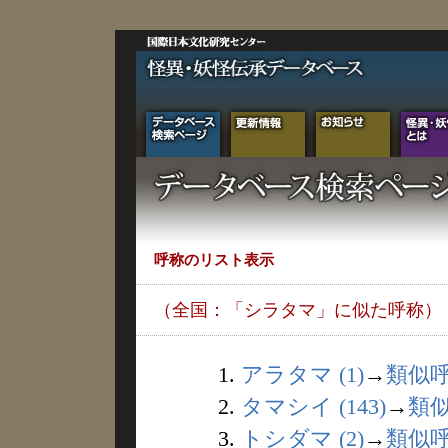
呼称のリスト表示
（全国：「シラタマ」に似た呼称）
1.
アラタマ (1)
→
類似
2.
タマシイ (143)
→
類
3.
トシダマ (2)
→
類似