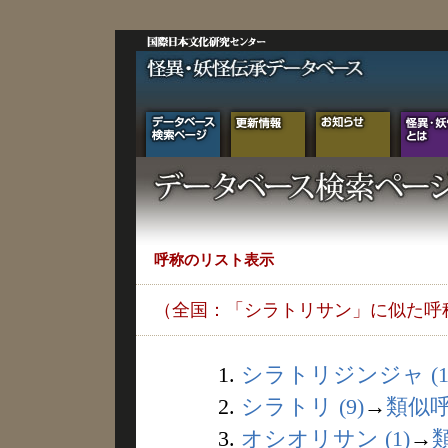
呼称のリスト表示
（全国：「シラトリサン」に似た呼
1.
シラトリジンジャ (1
2.
シラトリ (9)
→
類似
3.
オシオリサン (1)
→