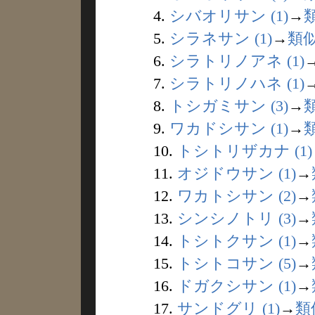
4.
シバオリサン (1)
→
5.
シラネサン (1)
→
類
6.
シラトリノアネ (1)
7.
シラトリノハネ (1)
8.
トシガミサン (3)
→
9.
ワカドシサン (1)
→
10.
トシトリザカナ (1)
11.
オジドウサン (1)
→
12.
ワカトシサン (2)
→
13.
シンシノトリ (3)
→
14.
トシトクサン (1)
→
15.
トシトコサン (5)
→
16.
ドガクシサン (1)
→
17.
サンドグリ (1)
→
類