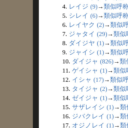
4.
レイジ (9)
→
類似呼
5.
シレイ (6)
→
類似呼
6.
レイヤク (2)
→
類似
7.
ジャタイ (29)
→
類似
8.
ダイジヤ (1)
→
類似
9.
ジャイシ (1)
→
類似
10.
ダイジャ (826)
→
類
11.
ゲイシャ (1)
→
類似
12.
イシャ (17)
→
類似
13.
タイジャ (2)
→
類似
14.
ゼイジャ (1)
→
類似
15.
サザレイシ (1)
→
類
16.
ジバクレイ (1)
→
類
17.
オジノレイ (1)
→
類