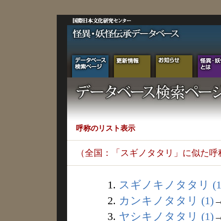
呼称のリスト表示
（全国：「スギノタタリ」に似た呼
1.
スギノキノタタリ (1
2.
カンキノタタリ (1)
3.
ヤシキノタタリ (1)