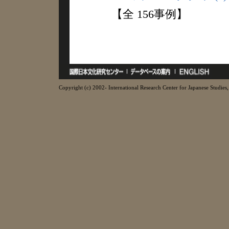
【全 156事例】
Copyright (c) 2002- International Research Center for Japanese Studies, 