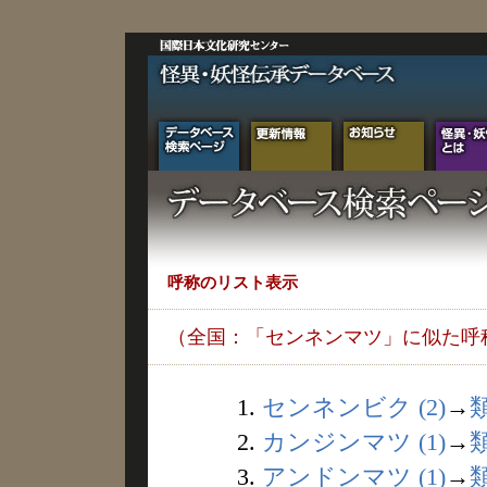
呼称のリスト表示
（全国：「センネンマツ」に似た呼
1.
センネンビク (2)
→
2.
カンジンマツ (1)
→
3.
アンドンマツ (1)
→