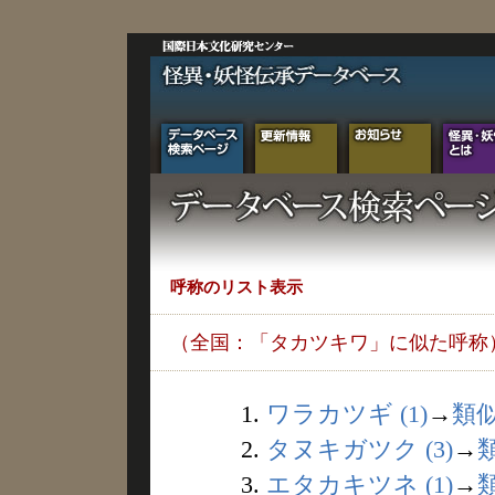
呼称のリスト表示
（全国：「タカツキワ」に似た呼称
1.
ワラカツギ (1)
→
類
2.
タヌキガツク (3)
→
3.
エタカキツネ (1)
→