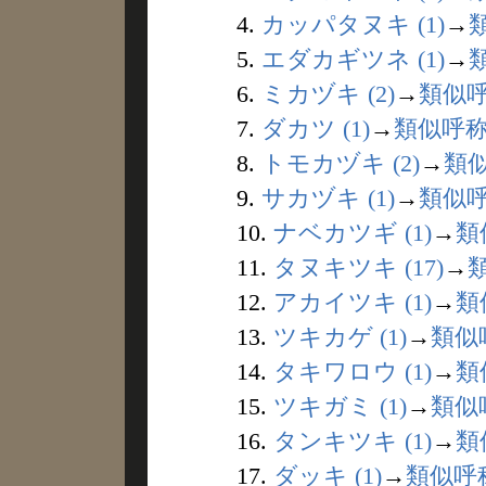
4.
カッパタヌキ (1)
→
5.
エダカギツネ (1)
→
6.
ミカヅキ (2)
→
類似
7.
ダカツ (1)
→
類似呼
8.
トモカヅキ (2)
→
類
9.
サカヅキ (1)
→
類似
10.
ナベカツギ (1)
→
類
11.
タヌキツキ (17)
→
12.
アカイツキ (1)
→
類
13.
ツキカゲ (1)
→
類似
14.
タキワロウ (1)
→
類
15.
ツキガミ (1)
→
類似
16.
タンキツキ (1)
→
類
17.
ダッキ (1)
→
類似呼