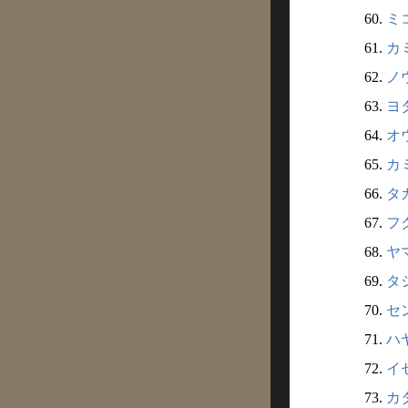
60.
ミコ
61.
カミ
62.
ノウ
63.
ヨタ
64.
オウ
65.
カミ
66.
タカ
67.
フ
68.
ヤマ
69.
タシ
70.
セン
71.
ハ
72.
イ
73.
カタ