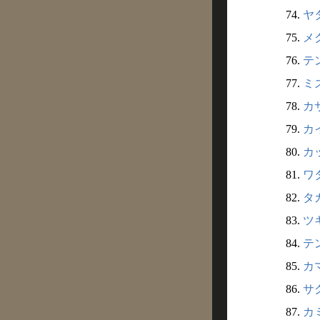
74.
ヤタ
75.
メ
76.
テン
77.
ミ
78.
カサ
79.
カ
80.
カ
81.
ワタ
82.
タカ
83.
ツ
84.
テン
85.
カ
86.
サ
87.
カミ