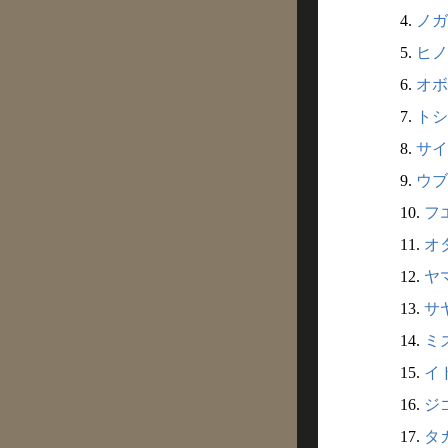
4.
ノガ
5.
ヒノ
6.
オボ
7.
トシ
8.
サイ
9.
ウブ
10.
フ
11.
オ
12.
ヤマ
13.
サ
14.
ミ
15.
イ
16.
ジ
17.
タカ