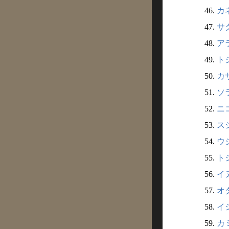
46.
カネ
47.
サク
48.
アラ
49.
トシ
50.
カサ
51.
ソラ
52.
ニコ
53.
スジ
54.
ウジ
55.
トシ
56.
イヌ
57.
オタ
58.
イシ
59.
カミ