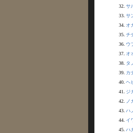
32.
サ
33.
サ
34.
オガ
35.
チチ
36.
ウブ
37.
オオ
38.
タノ
39.
カナ
40.
ヘビ
41.
ジガ
42.
ノガ
43.
ハノ
44.
イワ
45.
ハガ