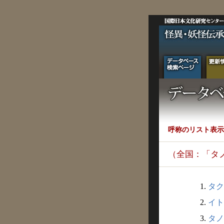
呼称のリスト表示
（全国：「タ
1.
タク
2.
イト
3.
タノ