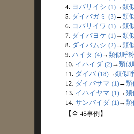
4.
ヨバリイシ (1)
→
類
5.
ダイバガミ (3)
→
類
6.
ヨバリイワ (1)
→
類
7.
ダイバヨケ (1)
→
類
8.
ダイバムシ (2)
→
類
9.
ハイタ (4)
→
類似呼
10.
イハイダ (2)
→
類似
11.
ダイバ (18)
→
類似
12.
ダイバサマ (1)
→
類
13.
イハイヤマ (1)
→
類
14.
サンバイダ (1)
→
類
【全 45事例】