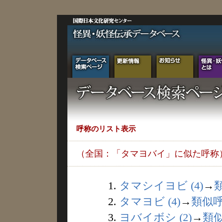
呼称のリスト表示
（全国：「タマヨバイ」に似た呼称
1.
タマシイヨビ (4)
→
2.
タマヨビ (4)
→
類似
3.
ヨバイボシ (2)
→
類