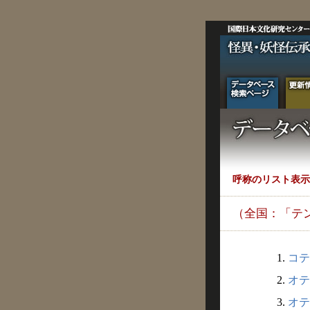
呼称のリスト表示
（全国：「テ
1.
コテ
2.
オテ
3.
オテ