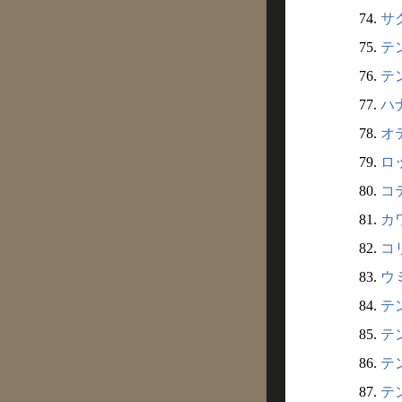
74.
サク
75.
テン
76.
テン
77.
ハナ
78.
オテ
79.
ロッ
80.
コテ
81.
カワ
82.
コリ
83.
ウミ
84.
テン
85.
テン
86.
テン
87.
テン