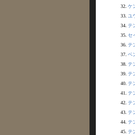
32.
ケン
33.
ユウ
34.
テン
35.
セイ
36.
テン
37.
ベン
38.
テン
39.
テン
40.
テン
41.
テン
42.
テン
43.
テン
44.
テン
45.
テン