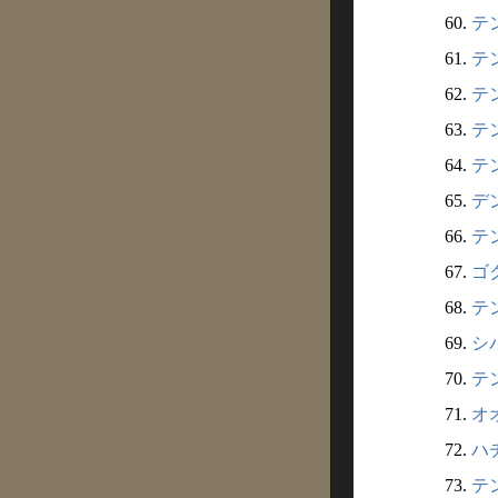
60.
テン
61.
テン
62.
テン
63.
テン
64.
テン
65.
デン
66.
テン
67.
ゴク
68.
テン
69.
シバ
70.
テン
71.
オオ
72.
ハチ
73.
テン