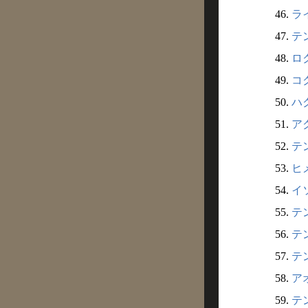
46.
ライ
47.
テン
48.
ロク
49.
コク
50.
ハク
51.
アク
52.
テン
53.
ヒメ
54.
イソ
55.
テン
56.
テン
57.
テン
58.
アオ
59.
テン