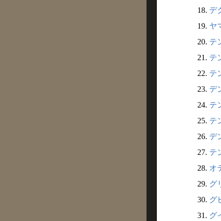
18.
デク
19.
ヤマ
20.
テン
21.
テン
22.
テン
23.
デン
24.
テン
25.
テン
26.
デン
27.
テン
28.
オテ
29.
グリ
30.
グヒ
31.
グイ