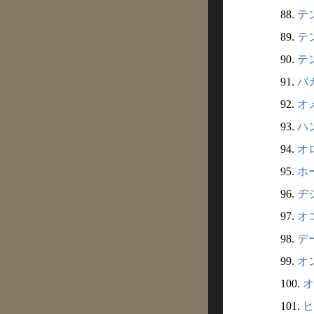
88.
テン
89.
テン
90.
テン
91.
バカ
92.
オメ
93.
ハン
94.
オロ
95.
ホー
96.
ヂシ
97.
オコ
98.
デー
99.
オン
100.
オ
101.
ヒ