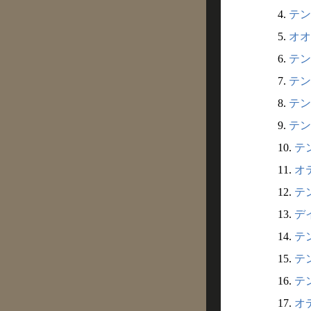
4.
テン
5.
オオ
6.
テン
7.
テン
8.
テン
9.
テン
10.
テ
11.
オ
12.
テ
13.
デ
14.
テン
15.
テン
16.
テン
17.
オデ