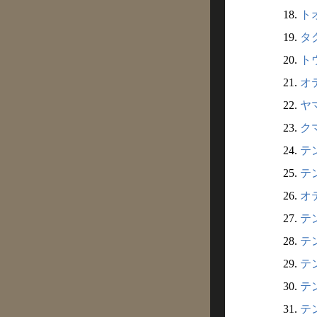
18.
トオ
19.
タグ
20.
トウ
21.
オ
22.
ヤマ
23.
クマ
24.
テン
25.
テン
26.
オテ
27.
テン
28.
テン
29.
テン
30.
テン
31.
テン