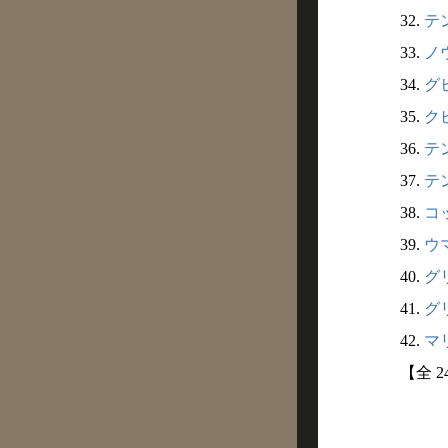
32.
テン
33.
ノ
34.
グヒ
35.
クビ
36.
テン
37.
テン
38.
コッ
39.
ウマ
40.
グリ
41.
グリ
42.
マリ
【全 2