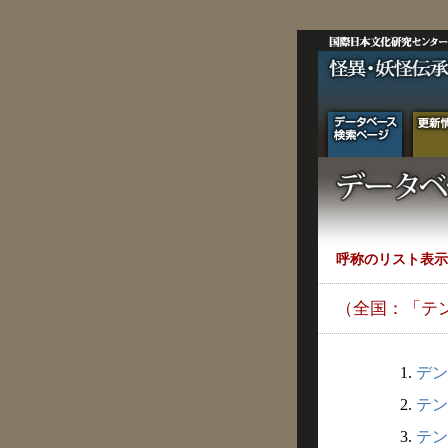
呼称のリスト表示
（全国：「テ
1.
デン
2.
テン
3.
テン