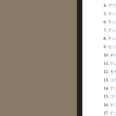
4.
マツ
5.
テン
6.
テン
7.
テン
8.
テン
9.
セッ
10.
ギオ
11.
ケン
12.
モモ
13.
コテ
14.
テン
15.
コリ
16.
テン
17.
テン