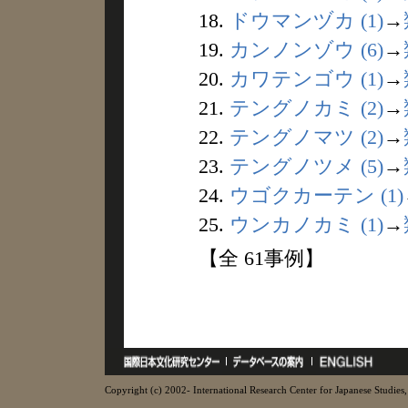
18.
ドウマンヅカ (1)
→
19.
カンノンゾウ (6)
→
20.
カワテンゴウ (1)
→
21.
テングノカミ (2)
→
22.
テングノマツ (2)
→
23.
テングノツメ (5)
→
24.
ウゴクカーテン (1)
25.
ウンカノカミ (1)
→
【全 61事例】
Copyright (c) 2002- International Research Center for Japanese Studies, 