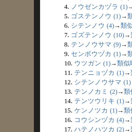
4.
ノウゼンカヅラ (1)
5.
ゴステンノウ (1)
→
6.
シテンノウ (4)
→
類
7.
ゴズテンノウ (10)
→
8.
テンノウサマ (9)
→
9.
センボウヅカ (1)
→
10.
ウツガン (1)
→
類似
11.
テンニョヅカ (1)
→
12.
シテンノウサマ (1)
13.
テンノカミ (2)
→
類
14.
テンツウリキ (1)
→
15.
ケンノツカ (1)
→
類
16.
コウシンヅカ (4)
→
17.
ハテノハツカ (2)
→