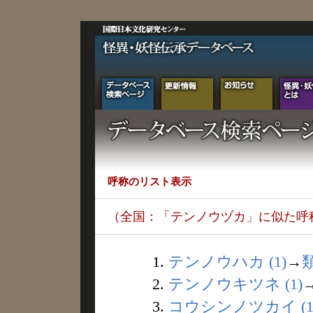
呼称のリスト表示
（全国：「テンノウヅカ」に似た呼
1.
テンノウハカ (1)
→
2.
テンノウキツネ (1)
3.
コウシンノツカイ (1