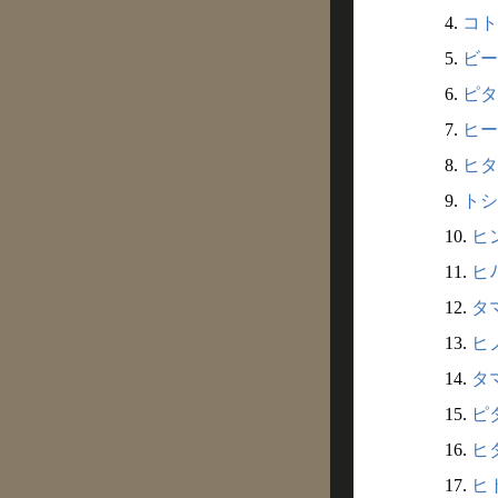
4.
コト
5.
ビー
6.
ピタマ
7.
ヒー
8.
ヒタマ
9.
トシ
10.
ヒン
11.
ヒﾉ
12.
タマ
13.
ヒノ
14.
タマ
15.
ピダ
16.
ヒダ
17.
ヒト