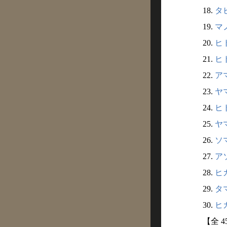
18.
タビ
19.
マノ
20.
ヒト
21.
ヒト
22.
アマ
23.
ヤマ
24.
ヒト
25.
ヤマ
26.
ソマ
27.
アソ
28.
ヒカ
29.
タマ
30.
ヒカ
【全 4