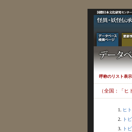
呼称のリスト表示
（全国：「ヒ
1.
ヒト
2.
トビ
3.
トビ