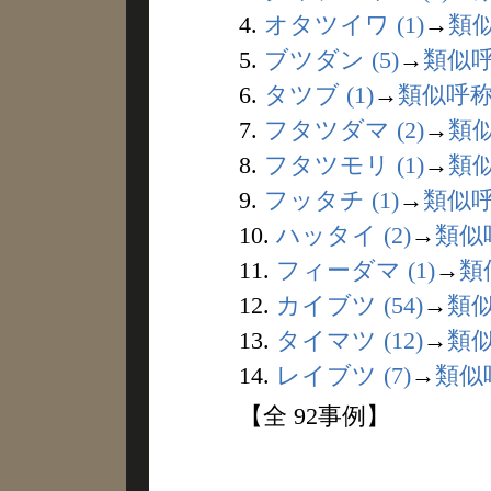
4.
オタツイワ (1)
→
類
5.
ブツダン (5)
→
類似
6.
タツブ (1)
→
類似呼
7.
フタツダマ (2)
→
類
8.
フタツモリ (1)
→
類
9.
フッタチ (1)
→
類似
10.
ハッタイ (2)
→
類似
11.
フィーダマ (1)
→
類
12.
カイブツ (54)
→
類
13.
タイマツ (12)
→
類
14.
レイブツ (7)
→
類似
【全 92事例】