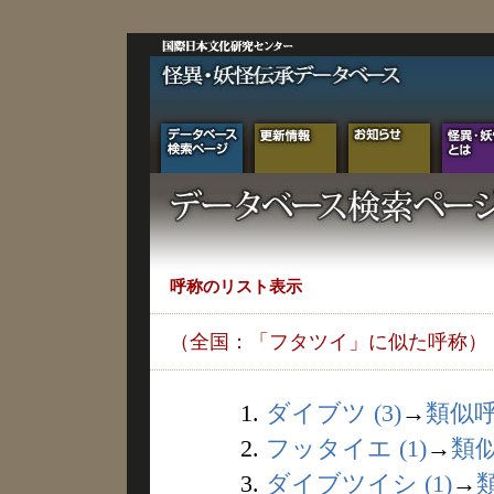
呼称のリスト表示
（全国：「フタツイ」に似た呼称）
1.
ダイブツ (3)
→
類似
2.
フッタイエ (1)
→
類
3.
ダイブツイシ (1)
→