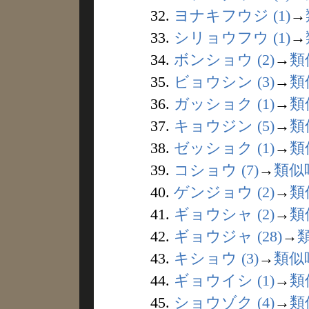
32.
ヨナキフウジ (1)
→
33.
シリョウフウ (1)
→
34.
ボンショウ (2)
→
類
35.
ビョウシン (3)
→
類
36.
ガッショク (1)
→
類
37.
キョウジン (5)
→
類
38.
ゼッショク (1)
→
類
39.
コショウ (7)
→
類似
40.
ゲンジョウ (2)
→
類
41.
ギョウシャ (2)
→
類
42.
ギョウジャ (28)
→
43.
キショウ (3)
→
類似
44.
ギョウイシ (1)
→
類
45.
ショウゾク (4)
→
類