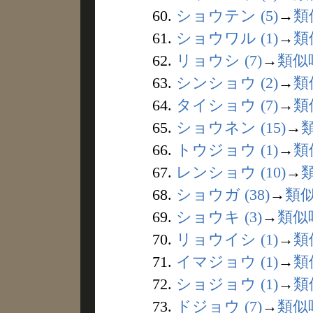
60.
ショウテン (5)
→
類
61.
ショウワル (1)
→
類
62.
リョウシ (7)
→
類似
63.
シンショウ (2)
→
類
64.
タイショウ (7)
→
類
65.
ショウネン (15)
→
66.
トウジョウ (1)
→
類
67.
レンショウ (10)
→
68.
ショウガ (38)
→
類
69.
ショウキ (3)
→
類似
70.
リョウイシ (1)
→
類
71.
イマジョウ (1)
→
類
72.
ショジョウ (1)
→
類
73.
ドジョウ (7)
→
類似