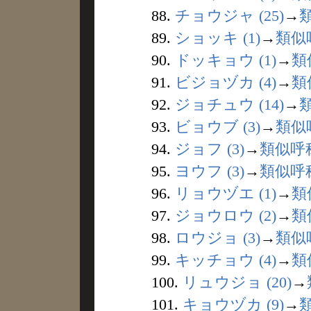
88.
チョウジャ (25)
→
89.
ショッキ (1)
→
類似
90.
ドッキョウ (1)
→
類
91.
ビジョヅカ (4)
→
類
92.
ジョチュウ (14)
→
93.
ビョウブ (3)
→
類似
94.
ジョフ (3)
→
類似呼
95.
ヨウフ (3)
→
類似呼
96.
リョウヅエ (1)
→
類
97.
ジョウロウ (2)
→
類
98.
ロウジョ (3)
→
類似
99.
キッチョウ (4)
→
類
100.
リュウジョ (20)
→
101.
キョウヅカ (9)
→