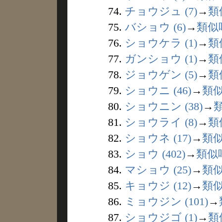
74.
チョウジュ (7)
→
類
75.
バショウ (6)
→
類似
76.
ショウケラ (1)
→
類
77.
ガンショウ (1)
→
類
78.
ジョウゲン (5)
→
類
79.
ショウニ (46)
→
類
80.
ショウニン (38)
→
81.
ショウライ (8)
→
類
82.
ショウネ (17)
→
類
83.
ショウ (402)
→
類似
84.
マショウ (25)
→
類
85.
キョウジ (12)
→
類
86.
ミョウジン (101)
→
87.
ショウジゴ (1)
→
類