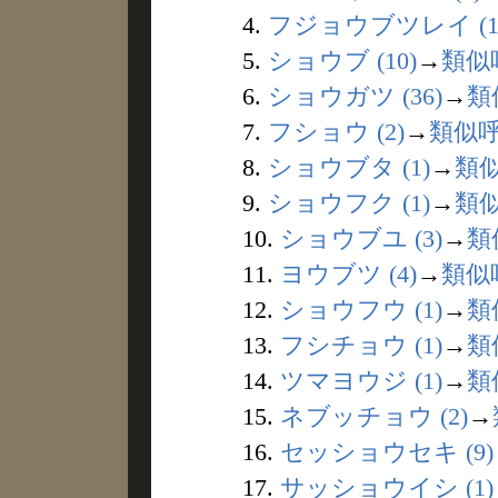
4.
フジョウブツレイ (1
5.
ショウブ (10)
→
類似
6.
ショウガツ (36)
→
類
7.
フショウ (2)
→
類似
8.
ショウブタ (1)
→
類
9.
ショウフク (1)
→
類
10.
ショウブユ (3)
→
類
11.
ヨウブツ (4)
→
類似
12.
ショウフウ (1)
→
類
13.
フシチョウ (1)
→
類
14.
ツマヨウジ (1)
→
類
15.
ネブッチョウ (2)
→
16.
セッショウセキ (9)
17.
サッショウイシ (1)