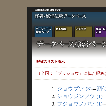
呼称のリスト表示
（全国：「ブッショウ」に似た呼称
1.
ジョウブツ (3)
→
類
2.
ショウジンブツ (1)
3.
フジョウノバツ (1)