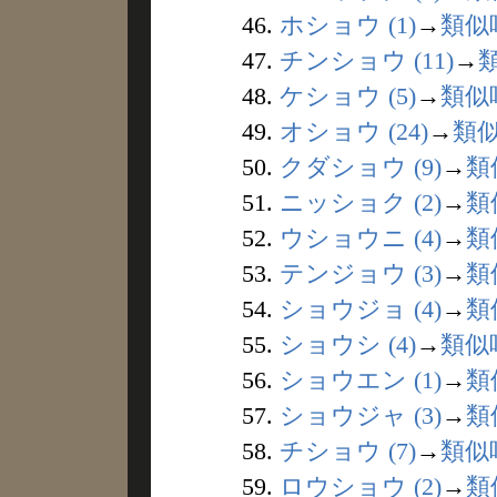
46.
ホショウ (1)
→
類似
47.
チンショウ (11)
→
48.
ケショウ (5)
→
類似
49.
オショウ (24)
→
類
50.
クダショウ (9)
→
類
51.
ニッショク (2)
→
類
52.
ウショウニ (4)
→
類
53.
テンジョウ (3)
→
類
54.
ショウジョ (4)
→
類
55.
ショウシ (4)
→
類似
56.
ショウエン (1)
→
類
57.
ショウジャ (3)
→
類
58.
チショウ (7)
→
類似
59.
ロウショウ (2)
→
類