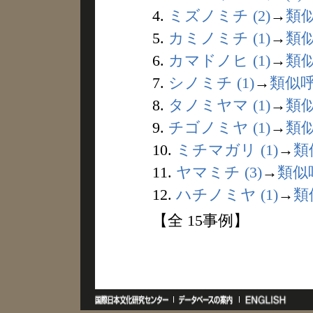
4.
ミズノミチ (2)
→
類
5.
カミノミチ (1)
→
類
6.
カマドノヒ (1)
→
類
7.
シノミチ (1)
→
類似
8.
タノミヤマ (1)
→
類
9.
チゴノミヤ (1)
→
類
10.
ミチマガリ (1)
→
類
11.
ヤマミチ (3)
→
類似
12.
ハチノミヤ (1)
→
類
【全 15事例】