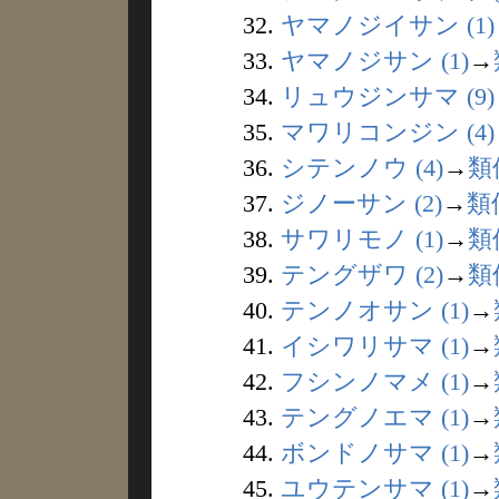
32.
ヤマノジイサン (1)
33.
ヤマノジサン (1)
→
34.
リュウジンサマ (9)
35.
マワリコンジン (4)
36.
シテンノウ (4)
→
類
37.
ジノーサン (2)
→
類
38.
サワリモノ (1)
→
類
39.
テングザワ (2)
→
類
40.
テンノオサン (1)
→
41.
イシワリサマ (1)
→
42.
フシンノマメ (1)
→
43.
テングノエマ (1)
→
44.
ボンドノサマ (1)
→
45.
ユウテンサマ (1)
→