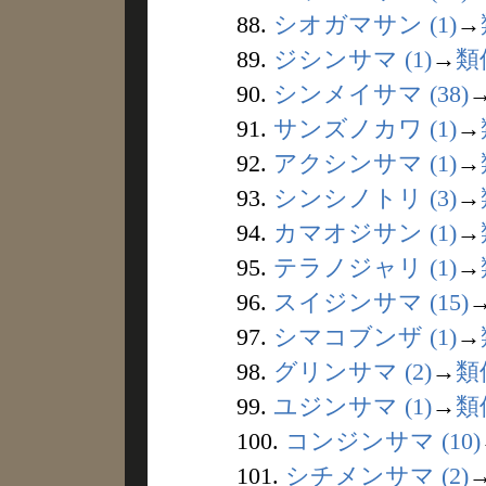
88.
シオガマサン (1)
→
89.
ジシンサマ (1)
→
類
90.
シンメイサマ (38)
91.
サンズノカワ (1)
→
92.
アクシンサマ (1)
→
93.
シンシノトリ (3)
→
94.
カマオジサン (1)
→
95.
テラノジャリ (1)
→
96.
スイジンサマ (15)
97.
シマコブンザ (1)
→
98.
グリンサマ (2)
→
類
99.
ユジンサマ (1)
→
類
100.
コンジンサマ (10)
101.
シチメンサマ (2)