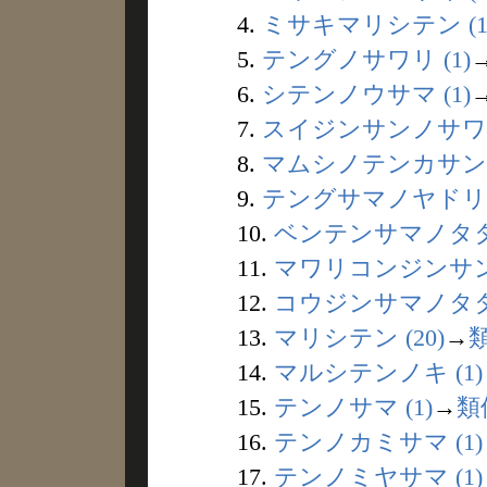
4.
ミサキマリシテン (1
5.
テングノサワリ (1)
6.
シテンノウサマ (1)
7.
スイジンサンノサワリ 
8.
マムシノテンカサン (
9.
テングサマノヤドリギ 
10.
ベンテンサマノタタリ
11.
マワリコンジンサン 
12.
コウジンサマノタタリ
13.
マリシテン (20)
→
14.
マルシテンノキ (1)
15.
テンノサマ (1)
→
類
16.
テンノカミサマ (1)
17.
テンノミヤサマ (1)