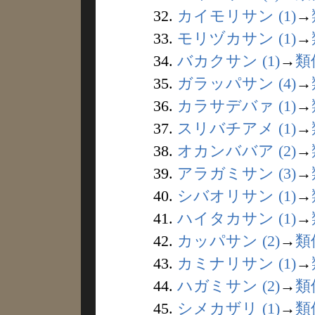
32.
カイモリサン (1)
→
33.
モリヅカサン (1)
→
34.
バカクサン (1)
→
類
35.
ガラッパサン (4)
→
36.
カラサデバァ (1)
→
37.
スリバチアメ (1)
→
38.
オカンババア (2)
→
39.
アラガミサン (3)
→
40.
シバオリサン (1)
→
41.
ハイタカサン (1)
→
42.
カッパサン (2)
→
類
43.
カミナリサン (1)
→
44.
ハガミサン (2)
→
類
45.
シメカザリ (1)
→
類