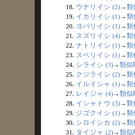
18.
ウナリイシ (2)
→
類
19.
イカリイシ (1)
→
類
20.
ヨバリイシ (1)
→
類
21.
スズリイシ (4)
→
類
22.
ナトリイシ (1)
→
類
23.
スベリイシ (1)
→
類
24.
シライシ (3)
→
類似
25.
クジライシ (2)
→
類
26.
イルイシャ (1)
→
類
27.
レイジャ (4)
→
類似
28.
イシャトウ (3)
→
類
29.
ジゴクイシ (1)
→
類
30.
シロイシカ (2)
→
類
31.
タイジャ (2)
→
類似