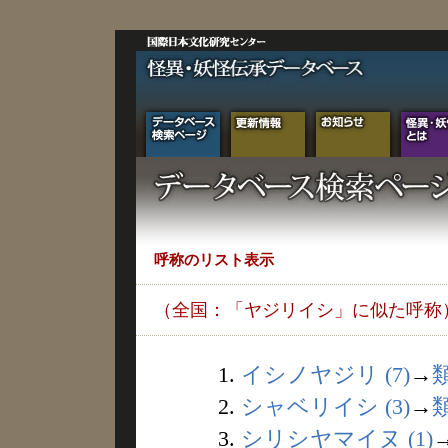
呼称のリスト表示
（全国：「ヤジリイシ」に似た呼称
1.
イシノヤジリ (7)
→
2.
シャベリイシ (3)
→
3.
シリシヤマイヌ (1)