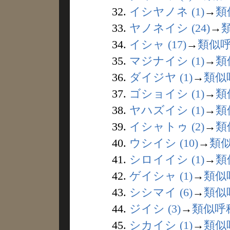
32.
イシヤノネ (1)
→
類
33.
ヤノネイシ (24)
→
34.
イシャ (17)
→
類似
35.
マジナイシ (1)
→
類
36.
ダイジヤ (1)
→
類似
37.
ゴショイシ (1)
→
類
38.
ヤハズイシ (1)
→
類
39.
イシャトゥ (2)
→
類
40.
ウシイシ (10)
→
類
41.
シロイイシ (1)
→
類
42.
ゲイシャ (1)
→
類似
43.
シシマイ (6)
→
類似
44.
ジイシ (3)
→
類似呼
45.
シカイシ (1)
→
類似