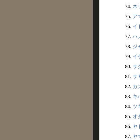
74.
ネリ
75.
ア
76.
イ
77.
ハノ
78.
ジ
79.
イ
80.
サ
81.
サ
82.
カ
83.
キ
84.
ツ
85.
オ
86.
ヤト
87.
ヤマ