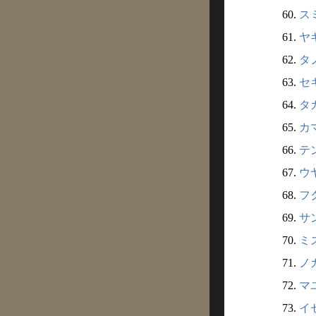
60.
ス
61.
ヤ
62.
タノ
63.
セ
64.
タカ
65.
カマ
66.
テ
67.
ウ
68.
フ
69.
サ
70.
ミ
71.
ノガ
72.
マ
73.
イ