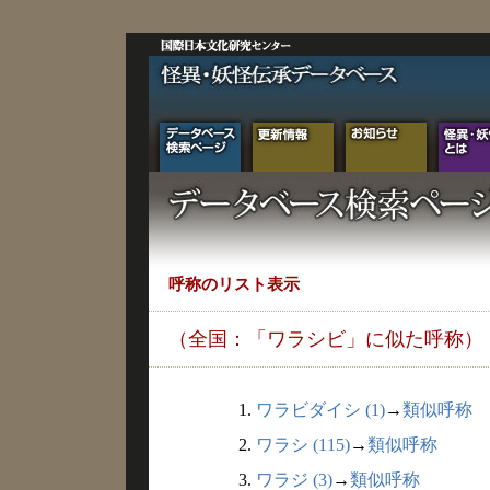
呼称のリスト表示
（全国：「ワラシビ」に似た呼称）
1.
ワラビダイシ (1)
→
類似呼称
2.
ワラシ (115)
→
類似呼称
3.
ワラジ (3)
→
類似呼称