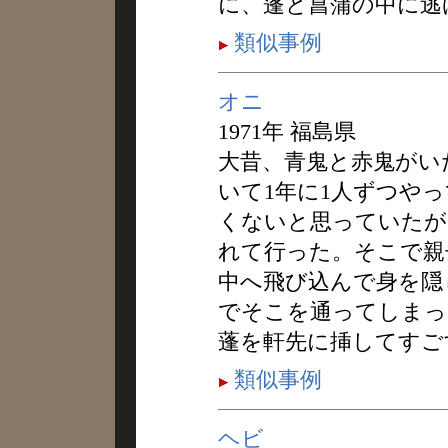
に、蓬と菖蒲の中に逃
類似事例
オニ
1971年 福島県
大昔、青鬼と赤鬼がい
いて1年に1人ずつや
くないと思っていたが
れて行った。そこで親
中へ飛び込んで身を隠
でそこを通ってしまっ
蓬を軒先に挿してすご
類似事例
ヘビ