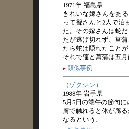
1971年 福島県
きれいな嫁さんをある
って聟さんと2人で泊
た。その嫁さんは蛇だ
たが逃げ切れず、菖蒲
たら蛇は隠れたことが
それで蓬と菖蒲は五月
類似事例
（ゾクシン）
1988年 岩手県
5月5日の端午の節句
膚で触れると体が腐る
なるという。