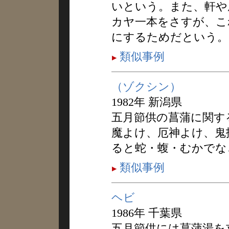
いという。また、軒や
カヤ一本をさすが、こ
にするためだという。
類似事例
（ゾクシン）
1982年 新潟県
五月節供の菖蒲に関す
魔よけ、厄神よけ、鬼
ると蛇・蝮・むかでな
類似事例
ヘビ
1986年 千葉県
五月節供には菖蒲湯を