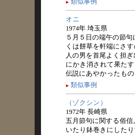
類似事例
オニ
1974年 埼玉県
５月５日の端午の節句
くは餅草を軒端にさす
人の男を首尾よく担ぎ
にかき消されて果たす
伝説にあやかったもの
類似事例
（ゾクシン）
1972年 長崎県
五月節句に関する俗信
いたり鉢巻きにしたり