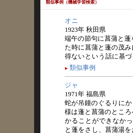
類似事例（機械学習検索）
オニ
1923年 秋田県
端午の節句に菖蒲と蓬
た時に菖蒲と蓬の茂み
得ないという話に基づ
類似事例
ジャ
1971年 福島県
蛇が吊鐘のぐるりにか
様は蓬と菖蒲のところ
かることができなかっ
と蓬をさし、菖蒲湯を