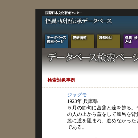
検索対象事例
ジャグモ
1923年 兵庫県
５月の節句に菖蒲と蓬を飾る。
の人の上から蓋をして風呂を背
叢に道を阻まれ、進めなかった
である。