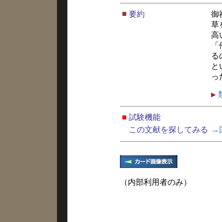
■
要約
御
草
高
「
る
と
っ
■
試験機能
この文献を探してみる
→
（内部利用者のみ）