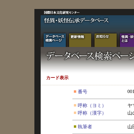
カード表示
■
00
番号
■
呼称（ヨミ）
ヤ
■
呼称（漢字）
山
■
執筆者
山