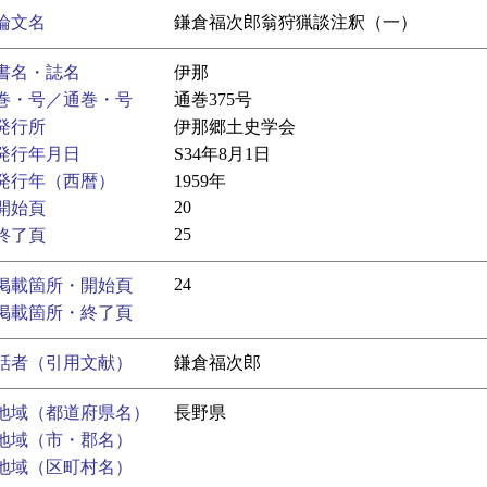
論文名
鎌倉福次郎翁狩猟談注釈（一）
書名・誌名
伊那
巻・号／通巻・号
通巻375号
発行所
伊那郷土史学会
発行年月日
S34年8月1日
発行年（西暦）
1959年
20
開始頁
25
終了頁
24
掲載箇所・開始頁
掲載箇所・終了頁
話者（引用文献）
鎌倉福次郎
地域（都道府県名）
長野県
地域（市・郡名）
地域（区町村名）