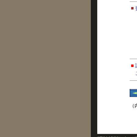
■
■
（