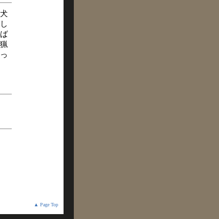
犬
し
ば
猟
っ
▲ Page Top