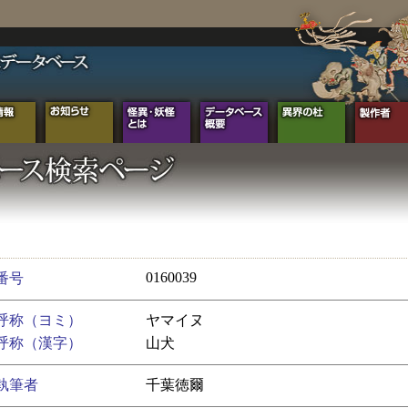
0160039
番号
呼称（ヨミ）
ヤマイヌ
呼称（漢字）
山犬
執筆者
千葉徳爾