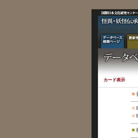
カード表示
■
■
■
■