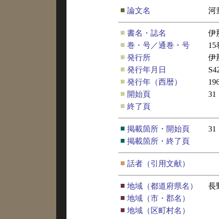
■
論文名
河
■
書名・誌名
伊
■
巻・号／通巻・号
1
■
発行所
伊
■
発行年月日
S
■
発行年（西暦）
19
■
開始頁
31
■
終了頁
■
掲載箇所・開始頁
31
■
掲載箇所・終了頁
■
話者（引用文献）
■
地域（都道府県名）
長
■
地域（市・郡名）
■
地域（区町村名）