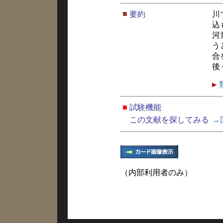
■
要約
川
込
河
う
合
後
■
試験機能
この文献を探してみる
→
（内部利用者のみ）