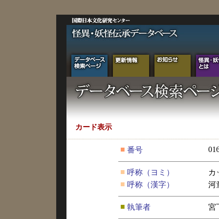
カード表示
■
01
番号
■
呼称（ヨミ）
カ
■
呼称（漢字）
河
■
執筆者
宮