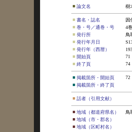
■
論文名
樹
■
書名・誌名
因
■
巻・号／通巻・号
4
■
発行所
鳥
■
発行年月日
S1
■
発行年（西暦）
19
■
71
開始頁
■
74
終了頁
■
72
掲載箇所・開始頁
■
掲載箇所・終了頁
■
話者（引用文献）
■
地域（都道府県名）
鳥
■
地域（市・郡名）
■
地域（区町村名）