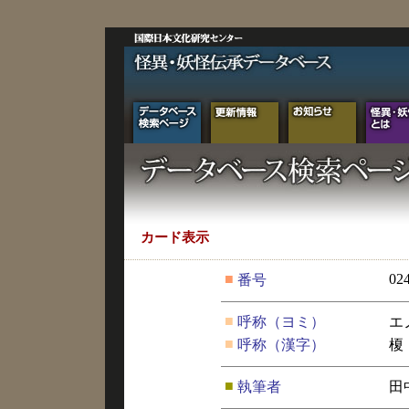
カード表示
■
02
番号
■
呼称（ヨミ）
エ
■
呼称（漢字）
榎
■
執筆者
田