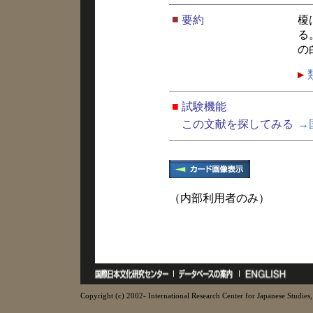
■
要約
榎
る
の
■
試験機能
この文献を探してみる
→
（内部利用者のみ）
Copyright (c) 2002- International Research Center for Japanese Studies, 