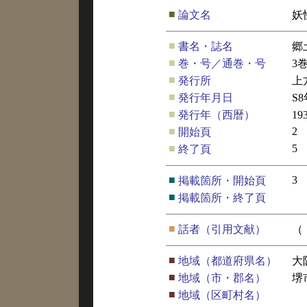
■
論文名
妖
■
書名・誌名
郷
■
巻・号／通巻・号
3
■
発行所
上
■
発行年月日
S
■
発行年（西暦）
19
■
2
開始頁
■
5
終了頁
■
3
掲載箇所・開始頁
■
掲載箇所・終了頁
■
話者（引用文献）
（
■
地域（都道府県名）
大
■
地域（市・郡名）
堺
■
地域（区町村名）