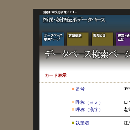
カード表示
■
05
番号
■
呼称（ヨミ）
ロ
■
呼称（漢字）
老
■
執筆者
江