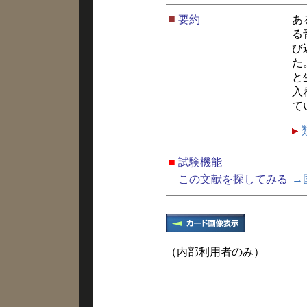
■
要約
あ
る
び
た
と
入
て
■
試験機能
この文献を探してみる
→
（内部利用者のみ）