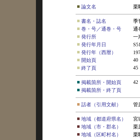
■
論文名
栗
■
書名・誌名
季
■
巻・号／通巻・号
通
■
発行所
一
■
発行年月日
S
■
発行年（西暦）
19
■
40
開始頁
■
45
終了頁
■
42
掲載箇所・開始頁
■
掲載箇所・終了頁
■
話者（引用文献）
管
■
地域（都道府県名）
宮
■
地域（市・郡名）
栗
■
地域（区町村名）
栗