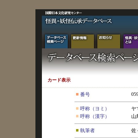
カード表示
■
05
番号
■
呼称（ヨミ）
ヤ
■
呼称（漢字）
山
■
執筆者
佐