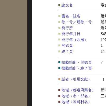
■
論文名
竜
■
書名・誌名
近
■
巻・号／通巻・号
通
■
発行所
近
■
発行年月日
S4
■
発行年（西暦）
19
■
1
開始頁
■
14
終了頁
■
7
掲載箇所・開始頁
■
掲載箇所・終了頁
■
話者（引用文献）
（
■
地域（都道府県名）
新
■
地域（市・郡名）
三
■
地域（区町村名）