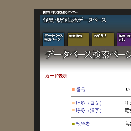
カード表示
■
07
番号
■
呼称（ヨミ）
リ
■
呼称（漢字）
竜
■
執筆者
高