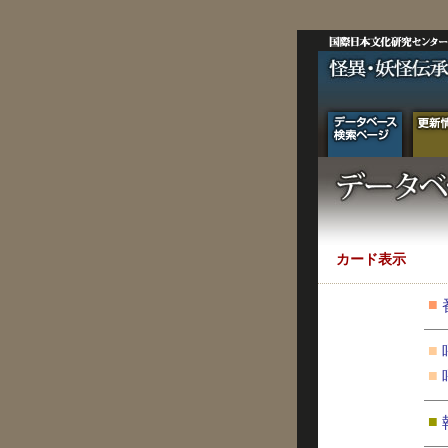
カード表示
■
■
■
■