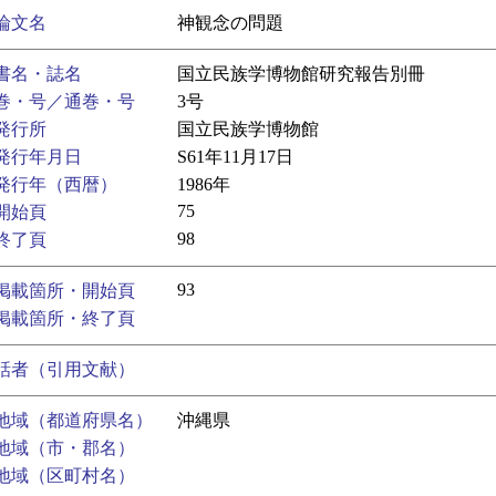
論文名
神観念の問題
書名・誌名
国立民族学博物館研究報告別冊
巻・号／通巻・号
3号
発行所
国立民族学博物館
発行年月日
S61年11月17日
発行年（西暦）
1986年
75
開始頁
98
終了頁
93
掲載箇所・開始頁
掲載箇所・終了頁
話者（引用文献）
地域（都道府県名）
沖縄県
地域（市・郡名）
地域（区町村名）