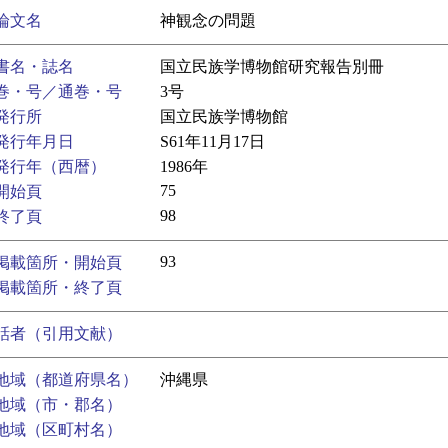
論文名
神観念の問題
書名・誌名
国立民族学博物館研究報告別冊
巻・号／通巻・号
3号
発行所
国立民族学博物館
発行年月日
S61年11月17日
発行年（西暦）
1986年
75
開始頁
98
終了頁
93
掲載箇所・開始頁
掲載箇所・終了頁
話者（引用文献）
地域（都道府県名）
沖縄県
地域（市・郡名）
地域（区町村名）