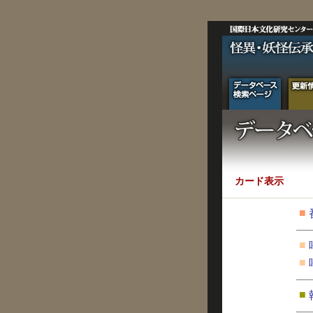
カード表示
■
■
■
■