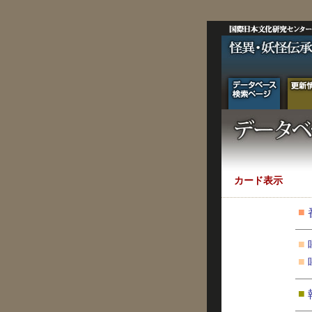
カード表示
■
■
■
■