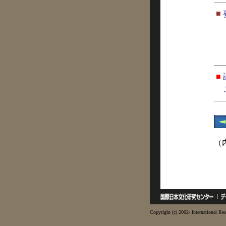
■
■
（
Copyright (c) 2002- International Res