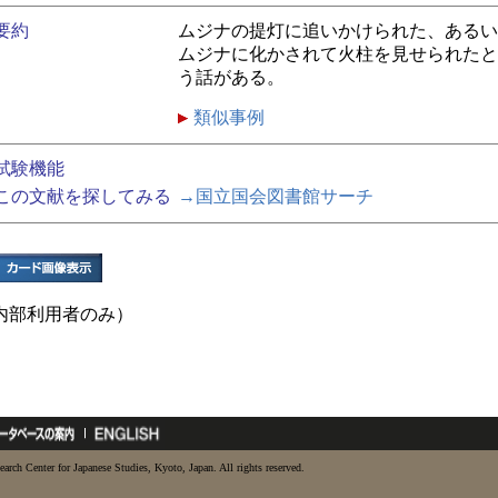
要約
ムジナの提灯に追いかけられた、あるい
ムジナに化かされて火柱を見せられたと
う話がある。
類似事例
試験機能
この文献を探してみる
→国立国会図書館サーチ
内部利用者のみ）
earch Center for Japanese Studies, Kyoto, Japan. All rights reserved.