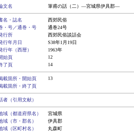
論文名
筆甫の話（二）―宮城県伊具郡―
書名・誌名
西郊民俗
巻・号／通巻・号
通巻24号
発行所
西郊民俗談話会
発行年月日
S38年1月19日
発行年（西暦）
1963年
12
開始頁
14
終了頁
13
掲載箇所・開始頁
掲載箇所・終了頁
話者（引用文献）
地域（都道府県名）
宮城県
地域（市・郡名）
伊具郡
地域（区町村名）
丸森町