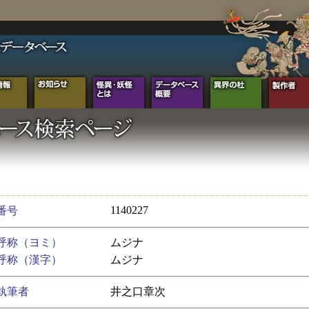
1140227
番号
呼称（ヨミ）
ムジナ
呼称（漢字）
ムジナ
執筆者
井之口章次