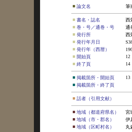
■
論文名
筆
■
書名・誌名
西
■
巻・号／通巻・号
通
■
発行所
西
■
発行年月日
S3
■
発行年（西暦）
19
■
12
開始頁
■
14
終了頁
■
13
掲載箇所・開始頁
■
掲載箇所・終了頁
■
話者（引用文献）
■
地域（都道府県名）
宮
■
地域（市・郡名）
伊
■
地域（区町村名）
丸