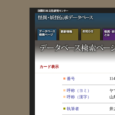
カード表示
■
11
番号
■
呼称（ヨミ）
ヤ
■
呼称（漢字）
山
■
執筆者
井