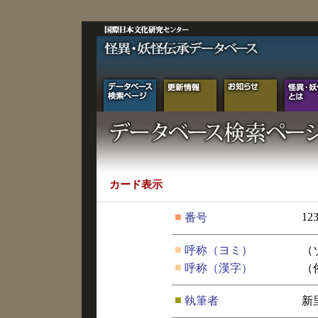
カード表示
■
12
番号
■
呼称（ヨミ）
（
■
呼称（漢字）
（
■
執筆者
新