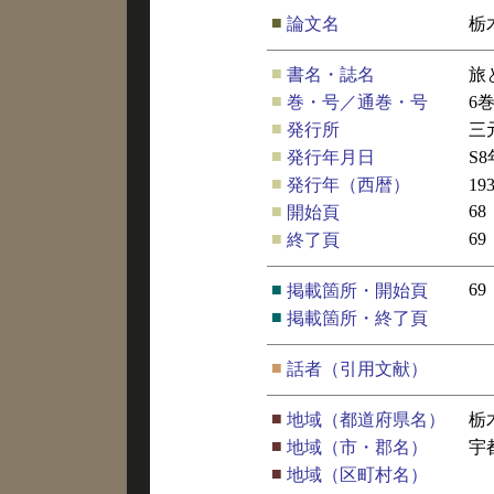
■
論文名
栃
■
書名・誌名
旅
■
巻・号／通巻・号
6
■
発行所
三
■
発行年月日
S
■
発行年（西暦）
19
■
68
開始頁
■
69
終了頁
■
69
掲載箇所・開始頁
■
掲載箇所・終了頁
■
話者（引用文献）
■
地域（都道府県名）
栃
■
地域（市・郡名）
宇
■
地域（区町村名）