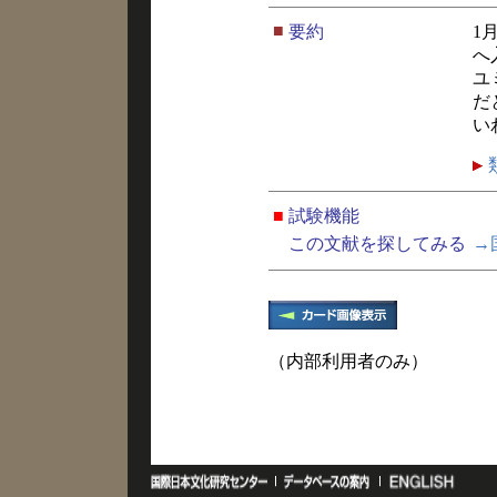
■
要約
1
へ
ユ
だ
い
■
試験機能
この文献を探してみる
→
（内部利用者のみ）