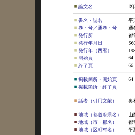
■
論文名
Ⅸ
■
書名・誌名
平
■
巻・号／通巻・号
通
■
発行所
都
■
発行年月日
S
■
発行年（西暦）
19
■
64
開始頁
■
66
終了頁
■
64
掲載箇所・開始頁
■
掲載箇所・終了頁
■
話者（引用文献）
奥
■
地域（都道府県名）
山
■
地域（市・郡名）
都
■
地域（区町村名）
平