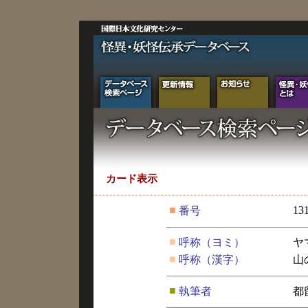
カード表示
■
13
番号
■
呼称（ヨミ）
ヤ
■
呼称（漢字）
山
■
執筆者
都