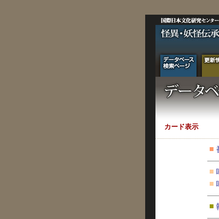
カード表示
■
■
■
■