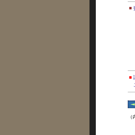
■
■
（