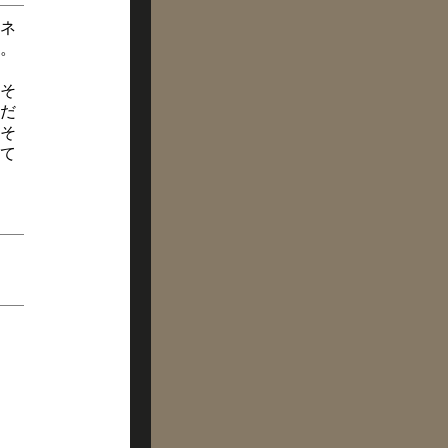
ネ
。
そ
だ
そ
て