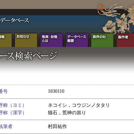
1830110
番号
呼称（ヨミ）
ネコイシ，コウジンノタタリ
呼称（漢字）
猫石，荒神の祟り
執筆者
村田祐作