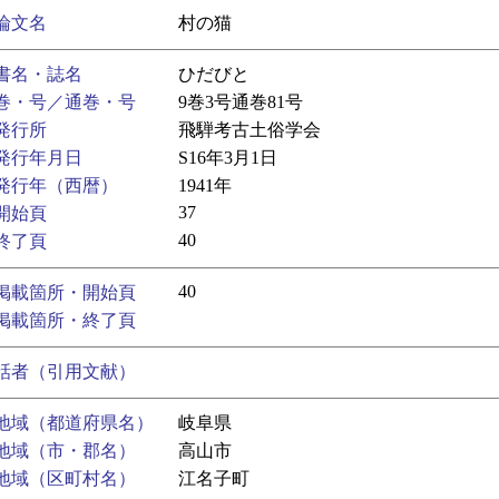
論文名
村の猫
書名・誌名
ひだびと
巻・号／通巻・号
9巻3号通巻81号
発行所
飛騨考古土俗学会
発行年月日
S16年3月1日
発行年（西暦）
1941年
37
開始頁
40
終了頁
40
掲載箇所・開始頁
掲載箇所・終了頁
話者（引用文献）
地域（都道府県名）
岐阜県
地域（市・郡名）
高山市
地域（区町村名）
江名子町