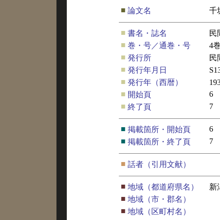
■
論文名
千
■
書名・誌名
民
■
巻・号／通巻・号
4
■
発行所
民
■
発行年月日
S1
■
発行年（西暦）
19
■
6
開始頁
■
7
終了頁
■
6
掲載箇所・開始頁
■
7
掲載箇所・終了頁
■
話者（引用文献）
■
地域（都道府県名）
新
■
地域（市・郡名）
■
地域（区町村名）