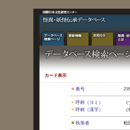
カード表示
■
21
番号
■
呼称（ヨミ）
（
■
呼称（漢字）
（
■
執筆者
松