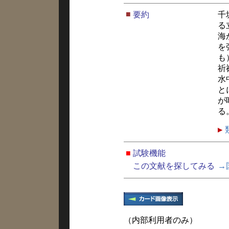
■
要約
千
る
海
を
も
祈
水
と
が
る
■
試験機能
この文献を探してみる
→
（内部利用者のみ）