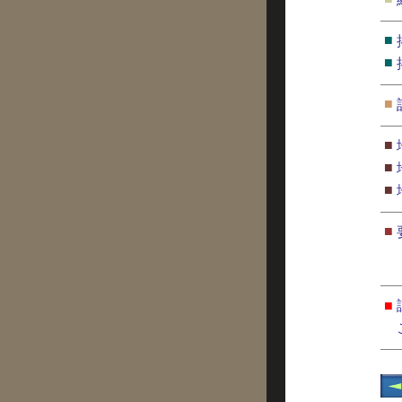
■
■
■
■
■
■
■
■