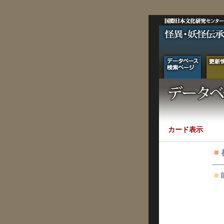
カード表示
■
■