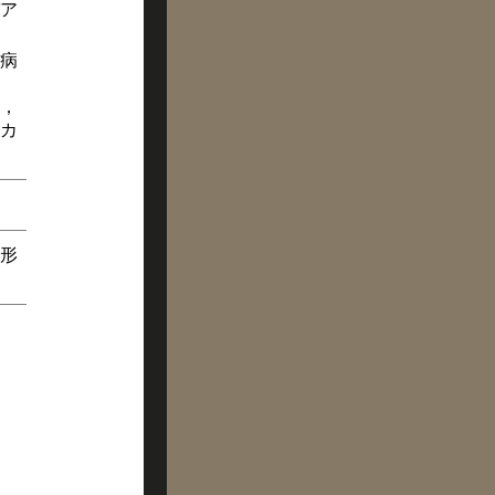
ア
病
，
カ
形