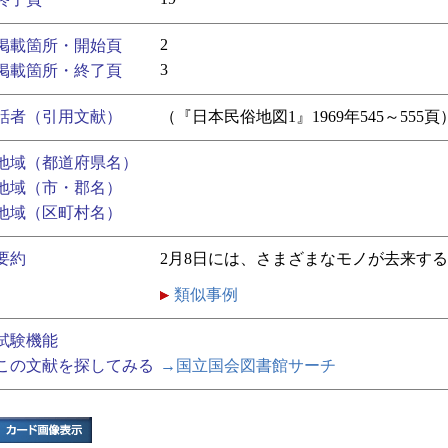
2
掲載箇所・開始頁
3
掲載箇所・終了頁
話者（引用文献）
（『日本民俗地図1』1969年545～555頁
地域（都道府県名）
地域（市・郡名）
地域（区町村名）
要約
2月8日には、さまざまなモノが去来す
類似事例
試験機能
この文献を探してみる
→国立国会図書館サーチ