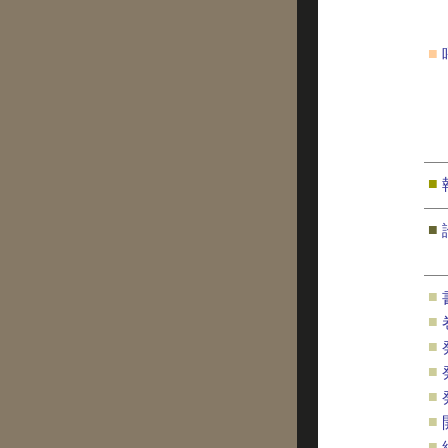
■
■
■
■
■
■
■
■
■
■