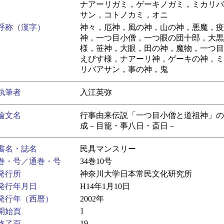
ナアーリガミ，ゲーキノガミ，ミカリバ
サン，コトノカミ，オニ
呼称（漢字）
神々，厄神，風の神，山の神，悪魔，疫
神，一つ目小僧，一つ眼の団十郎，大黒
様，笹神，大眼，田の神，魔物，一つ目
えびす様，ナアーリ神，ゲーキの神，ミ
リバアサン，事の神，鬼
執筆者
入江英弥
論文名
行事由来伝説「一つ目小僧と道祖神」の
成－目籠・事八日・斎日－
書名・誌名
民具マンスリー
巻・号／通巻・号
34巻10号
発行所
神奈川大学日本常民文化研究所
発行年月日
H14年1月10日
発行年（西暦）
2002年
1
開始頁
19
終了頁