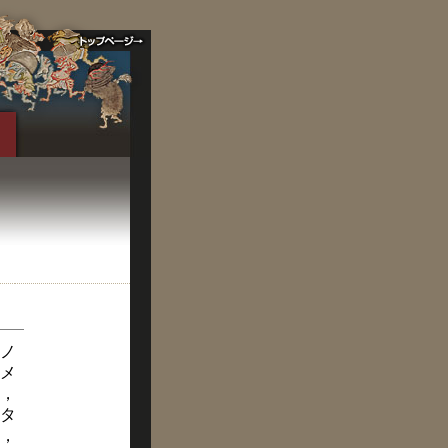
ノ
メ
，
タ
，