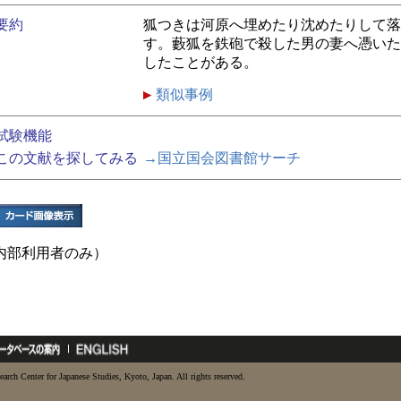
要約
狐つきは河原へ埋めたり沈めたりして落
す。藪狐を鉄砲で殺した男の妻へ憑いた
したことがある。
類似事例
試験機能
この文献を探してみる
→国立国会図書館サーチ
内部利用者のみ）
earch Center for Japanese Studies, Kyoto, Japan. All rights reserved.