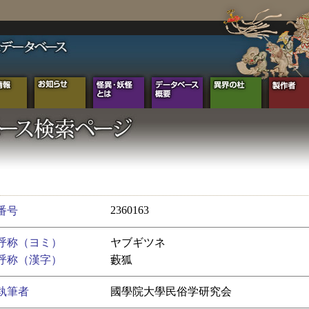
2360163
番号
呼称（ヨミ）
ヤブギツネ
呼称（漢字）
藪狐
執筆者
國學院大學民俗学研究会