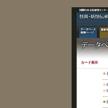
カード表示
■
■
■
■