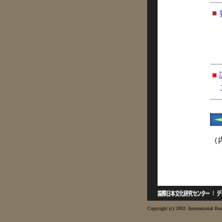
■
■
（
Copyright (c) 2002- International Res