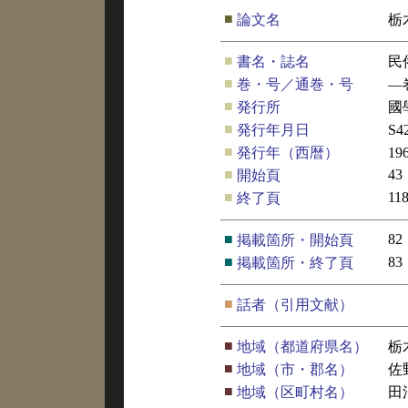
■
論文名
栃
■
書名・誌名
民
■
巻・号／通巻・号
―
■
発行所
國
■
発行年月日
S4
■
発行年（西暦）
19
■
43
開始頁
■
11
終了頁
■
82
掲載箇所・開始頁
■
83
掲載箇所・終了頁
■
話者（引用文献）
■
地域（都道府県名）
栃
■
地域（市・郡名）
佐
■
地域（区町村名）
田