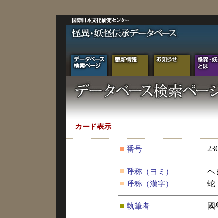
カード表示
■
23
番号
■
呼称（ヨミ）
ヘ
■
呼称（漢字）
蛇
■
執筆者
國