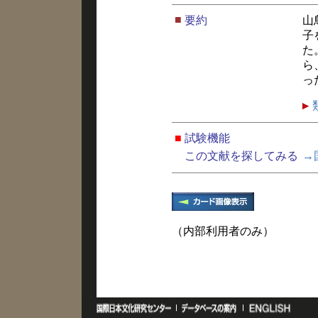
■
要約
山
子
た
ら
っ
■
試験機能
この文献を探してみる
→
（内部利用者のみ）