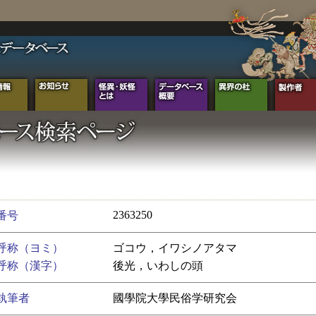
2363250
番号
呼称（ヨミ）
ゴコウ，イワシノアタマ
呼称（漢字）
後光，いわしの頭
執筆者
國學院大學民俗学研究会