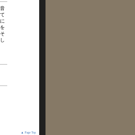
音
て
に
を
そ
し
▲ Page Top