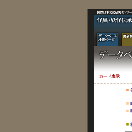
カード表示
■
■
■
■