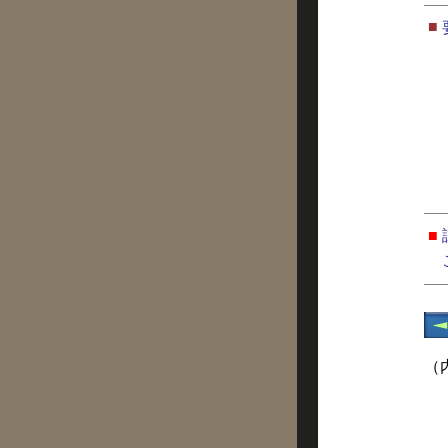
■
■
（