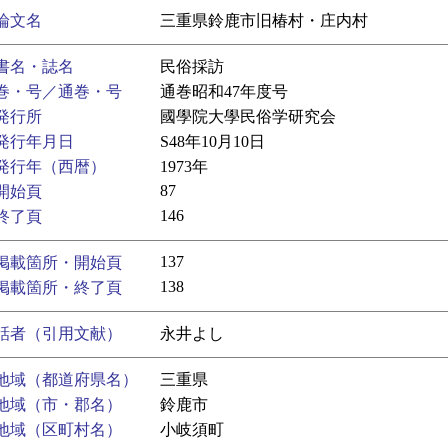
論文名
三重県鈴鹿市旧椿村・庄内村
書名・誌名
民俗採訪
巻・号／通巻・号
通巻昭和47年度号
発行所
國學院大學民俗学研究会
発行年月日
S48年10月10日
発行年（西暦）
1973年
87
開始頁
146
終了頁
137
掲載箇所・開始頁
138
掲載箇所・終了頁
話者（引用文献）
永井よし
地域（都道府県名）
三重県
地域（市・郡名）
鈴鹿市
地域（区町村名）
小岐須町