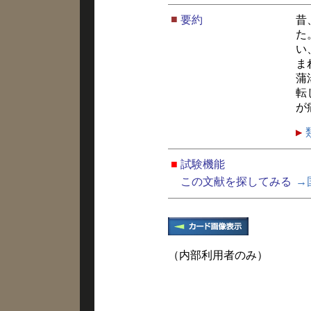
■
要約
昔
た
い
ま
蒲
転
が
■
試験機能
この文献を探してみる
→
（内部利用者のみ）