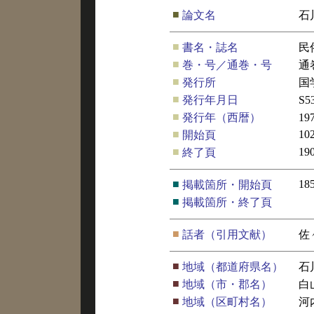
■
論文名
石
■
書名・誌名
民
■
巻・号／通巻・号
通
■
発行所
国
■
発行年月日
S5
■
発行年（西暦）
19
■
10
開始頁
■
19
終了頁
■
18
掲載箇所・開始頁
■
掲載箇所・終了頁
■
話者（引用文献）
佐
■
地域（都道府県名）
石
■
地域（市・郡名）
白
■
地域（区町村名）
河