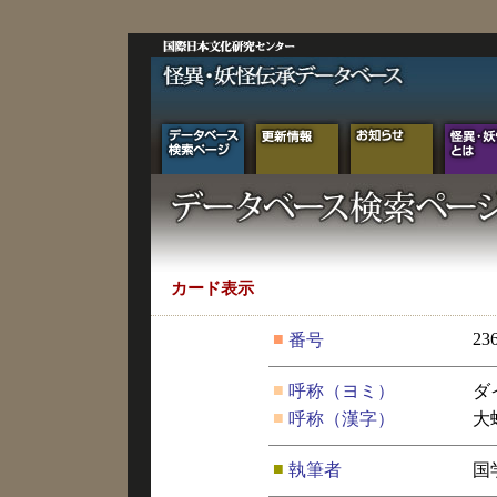
カード表示
■
23
番号
■
呼称（ヨミ）
ダ
■
呼称（漢字）
大
■
執筆者
国