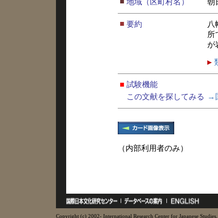
■
地域（区町村名）
朝
■
要約
八
所
が
■
試験機能
この文献を探してみる
→
（内部利用者のみ）
Copyright (c) 2002- International Research Center for Japanese Studies, 