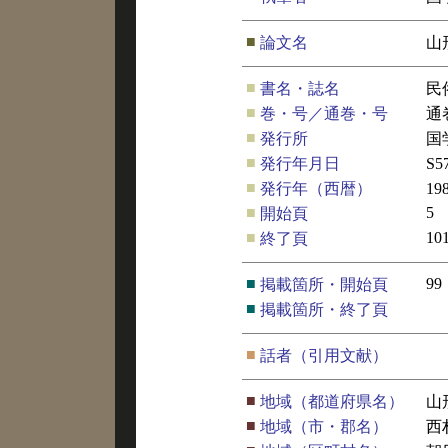
■
論文名
山
■
書名・誌名
民
■
巻・号／通巻・号
通
■
発行所
国
■
発行年月日
S5
■
発行年（西暦）
19
■
5
開始頁
■
10
終了頁
■
99
掲載箇所・開始頁
■
掲載箇所・終了頁
■
話者（引用文献）
■
地域（都道府県名）
山
■
地域（市・郡名）
西