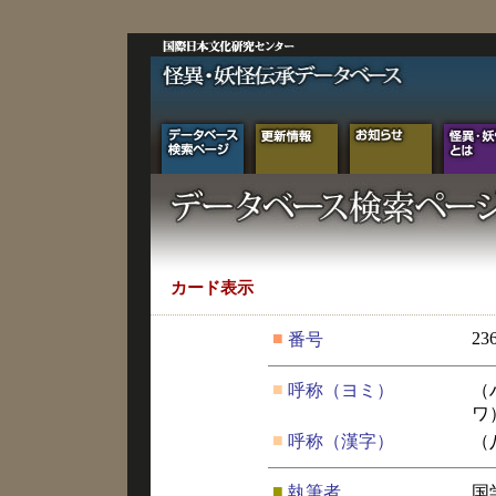
カード表示
■
23
番号
■
呼称（ヨミ）
（
ワ
■
呼称（漢字）
（
■
執筆者
国